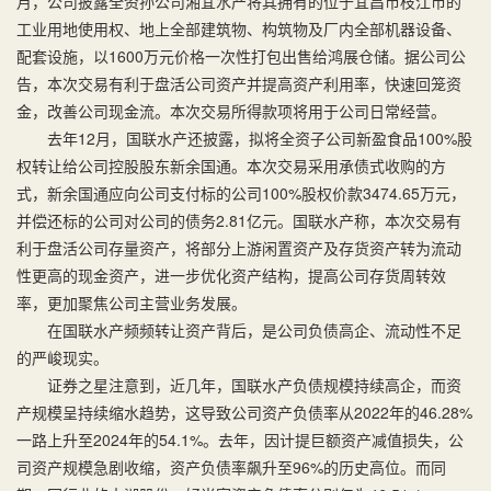
月，公司披露全资孙公司湘宜水产将其拥有的位于宜昌市枝江市的
工业用地使用权、地上全部建筑物、构筑物及厂内全部机器设备、
配套设施，以1600万元价格一次性打包出售给鸿展仓储。据公司公
告，本次交易有利于盘活公司资产并提高资产利用率，快速回笼资
金，改善公司现金流。本次交易所得款项将用于公司日常经营。
去年12月，国联水产还披露，拟将全资子公司新盈食品100%股
权转让给公司控股股东新余国通。本次交易采用承债式收购的方
式，新余国通应向公司支付标的公司100%股权价款3474.65万元，
并偿还标的公司对公司的债务2.81亿元。国联水产称，本次交易有
利于盘活公司存量资产，将部分上游闲置资产及存货资产转为流动
性更高的现金资产，进一步优化资产结构，提高公司存货周转效
率，更加聚焦公司主营业务发展。
在国联水产频频转让资产背后，是公司负债高企、流动性不足
的严峻现实。
证券之星注意到，近几年，国联水产负债规模持续高企，而资
产规模呈持续缩水趋势，这导致公司资产负债率从2022年的46.28%
一路上升至2024年的54.1%。去年，因计提巨额资产减值损失，公
司资产规模急剧收缩，资产负债率飙升至96%的历史高位。而同