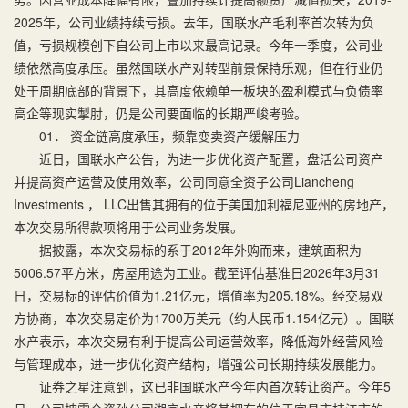
2025年，公司业绩持续亏损。去年，国联水产毛利率首次转为负
值，亏损规模创下自公司上市以来最高记录。今年一季度，公司业
绩依然高度承压。虽然国联水产对转型前景保持乐观，但在行业仍
处于周期底部的背景下，其高度依赖单一板块的盈利模式与负债率
高企等现实掣肘，仍是公司要面临的长期严峻考验。
01． 资金链高度承压，频靠变卖资产缓解压力
近日，国联水产公告，为进一步优化资产配置，盘活公司资产
并提高资产运营及使用效率，公司同意全资子公司Liancheng
Investments ， LLC出售其拥有的位于美国加利福尼亚州的房地产，
本次交易所得款项将用于公司业务发展。
据披露，本次交易标的系于2012年外购而来，建筑面积为
5006.57平方米，房屋用途为工业。截至评估基准日2026年3月31
日，交易标的评估价值为1.21亿元，增值率为205.18%。经交易双
方协商，本次交易定价为1700万美元（约人民币1.154亿元）。国联
水产表示，本次交易有利于提高公司运营效率，降低海外经营风险
与管理成本，进一步优化资产结构，增强公司长期持续发展能力。
证券之星注意到，这已非国联水产今年内首次转让资产。今年5