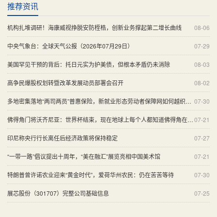
推荐资讯
机构扎堆调研！海康威视挣脱安防桎梏，创新业务撑起第二增长曲线
08-06
中央气象台：全球天气公报（2026年07月29日）
07-29
美国罕见干预的背后：托日元实为护美债，但根本矛盾仍未消除
08-03
高争民爆股权划转暨改革发展动员部署会召开
08-02
多地密集落地“两司两员”普惠保险，新就业形态劳动者保障网如何越织越密
07-30
佛得角门将沃齐尼亚：世界杯结束，现在地球上每个人都知道佛得角在哪了
07-21
印尼称央行行长离任后经济政策将保持稳定
07-27
“一带一路”倡议提出十周年，“美在融汇”展览亮相中国美术馆
07-21
特朗普曾许诺农业迎来“黄金时代”，爱荷华州农民：仍在苦苦等待
07-30
展芯股份（301707）完整公司基础信息
07-25