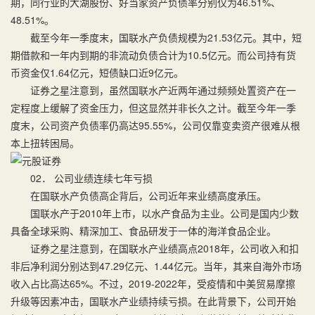
期，同行业的大湖股份、好当家资产负债率分别仅为46.51%、
48.51%。
截至今年一季度末，国联水产负债规模为21.53亿元。其中，短
期借款和一年内到期的非流动负债合计为10.5亿元。而公司持有货
币资金仅1.64亿元，短债缺口近9亿元。
证券之星注意到，虽然国联水产近两年通过频频处置资产在一
定程度上缓解了资金压力，但这显然并非长久之计。截至今年一季
度末，公司资产负债率仍高达95.55%，公司仅靠变卖资产很难从根
本上扭转困局。
02． 公司业绩连续七年亏损
在国联水产负债高企背后，公司近年来业绩高度承压。
国联水产于2010年上市，以水产食品为主业。公司是国内少数
具备全球采购、精深加工、食品研发于一体的海洋食品企业。
证券之星注意到，在国联水产业绩高点2018年，公司收入和扣
非后净利润分别达到47.29亿元、1.44亿元。当年，其来自海外市场
收入占比高达65%。不过，2019-2022年，受疫情和中美贸易摩擦
升级等因素冲击，国联水产业绩持续亏损。在此背景下，公司开始