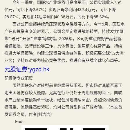
今年一季度，国联水产业绩依旧高度承压。公司实现收入7.91
亿元，同比下降2.67%；实现归母净利润432.4万元，同比下降
28.27%；实现扣非后净利润40.38万元，同比下降85.62%。
面对公司业绩持续承压现状及今后发展方向，今年5月，国联水
产在和投资者交流时表示，公司会坚定推进战略转型，持续发力“聚
焦”“破局”“开源”“降本”等举措。2026年，公司将重点做好产品创新、
渠道拓展、品牌建设等工作，具体包括：聚焦核心优势产品，持续
推进大单品策略；构建全球贸易供应链体系，积极拓展全球“五大洲”
业务；坚持以对虾为核心竞争优势，推进自有品牌全球化布局等。
元股证券:ygzq.hk
配资佬专业配资
虽然国联水产对转型前景继续保持乐观，但市场对其能否真正
走出困境仍存较大疑虑。尤其在行业仍处于周期底部的当下，国联
水产业绩高度依赖单一板块，经营风险持续高企。叠加公司债务负
担沉重、流动性高度紧张，均对公司转型构成严峻考验。（本文首
发证券之星，作者|刘浩浩）
- End -