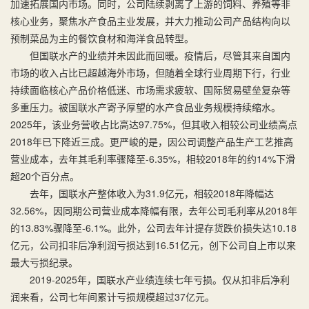
加速拓展国内市场。同时，公司陆续剥离了上游的饲料、养殖等非
核心业务，聚焦水产食品主业发展，并大力推动公司产品结构向以
预制菜品为主的餐饮食材和海洋食品转型。
但国联水产的业绩并未因此而回暖。疫情后，尽管其来自国内
市场的收入占比已超越海外市场，但随着全球行业周期下行，行业
持续面临核心产品价格低迷、市场需求疲软、国际贸易壁垒复杂等
多重压力。被国联水产寄予厚望的水产食品业务规模持续缩水。
2025年，该业务营收占比高达97.75%，但其收入相较公司业绩高点
2018年已下降近三成。更严峻的是，因公司调整产品生产工艺推高
营业成本，去年其毛利率骤降至-6.35%，相较2018年的约14%下滑
超20个百分点。
去年，国联水产整体收入为31.9亿元，相较2018年降幅达
32.56%，因同期公司营业成本降幅有限，去年公司毛利率从2018年
的13.83%骤降至-6.1%。此外，公司去年计提存货跌价损失达10.18
亿元，公司扣非后净利润亏损达到16.51亿元，创下公司自上市以来
最大亏损纪录。
2019-2025年，国联水产业绩连续七年亏损。仅从扣非后净利
润来看，公司七年间累计亏损规模超过37亿元。